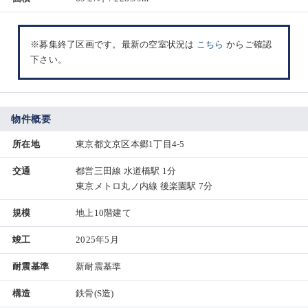
※募集終了区画です。最新の空室状況は
こちら
からご確認
下さい。
物件概要
所在地
東京都文京区本郷1丁目4-5
交通
都営三田線 水道橋駅 1分
東京メトロ丸ノ内線 後楽園駅 7分
規模
地上10階建て
竣工
2025年5月
耐震基準
新耐震基準
構造
鉄骨(S造)