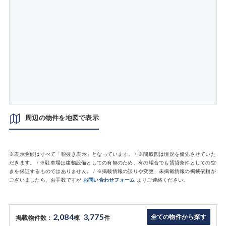
周辺の物件を地図で表示
※表示金額はすべて「税抜き表示」となっています。 / ※間取図は現況を優先させていた
だきます。 / ※駐車場は建物設備としての有無のため、有の場合でも賃貸条件としての空
きを保証するものではありません。 / ※掲載情報の誤りや変更、未掲載情報の掲載依頼が
ございましたら、お手数ですが
お問い合わせフォーム
よりご連絡ください。
2,084
3,775
全ての物件から探す
掲載物件数：
棟
件