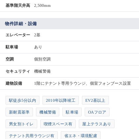
基準階天井高
2,500mm
物件詳細・設備
エレベーター
2基
駐車場
あり
空調
個別空調
セキュリティ
機械警備
建物設備
1階にテナント専用ラウンジ、個室フォンブース設置
駅徒歩5分以内
2010年以降竣工
EV2基以上
新耐震基準
機械警備
駐車場
OAフロア
男女別トイレ
喫煙スペース有
屋上テラスあり
テナント共用ラウンジ有
省エネ・環境配慮