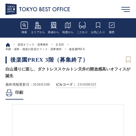
検索
エリアから
路線から
地図から
こだわり
お気に入り
履歴
賃貸オフィス・貸事務所
文京区
本郷・湯島・後楽の賃貸オフィス・貸事務所
後楽園PREX
後楽園PREX 3階（募集終了）
白山通りに面し、ダクトレススケルトン天井の開放感高いオフィスが
誕生
最終情報更新日：2026/05/08
ビルコード：
1310500325
印刷