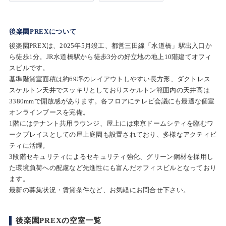
後楽園PREXについて
後楽園PREXは、2025年5月竣工、都営三田線「水道橋」駅出入口か
ら徒歩1分。JR水道橋駅から徒歩3分の好立地の地上10階建てオフィ
スビルです。
基準階貸室面積は約69坪のレイアウトしやすい長方形、ダクトレス
スケルトン天井でスッキリとしておりスケルトン範囲内の天井高は
3380mmで開放感があります。各フロアにテレビ会議にも最適な個室
オンラインブースを完備。
1階にはテナント共用ラウンジ、屋上には東京ドームシティを臨むワ
ークプレイスとしての屋上庭園も設置されており、多様なアクティビ
ティに活躍。
3段階セキュリティによるセキュリティ強化、グリーン鋼材を採用し
た環境負荷への配慮など先進性にも富んだオフィスビルとなっており
ます。
最新の募集状況・賃貸条件など、お気軽にお問合せ下さい。
後楽園PREXの空室一覧