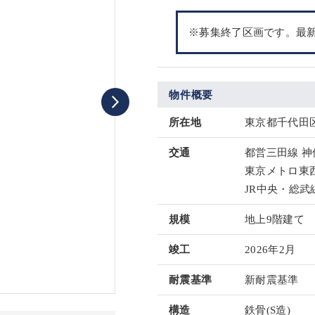
※募集終了区画です。最
物件概要
所在地
東京都千代田区
交通
都営三田線 神
東京メトロ東西
JR中央・総武線
規模
地上9階建て
竣工
2026年2月
耐震基準
新耐震基準
構造
鉄骨(S造)