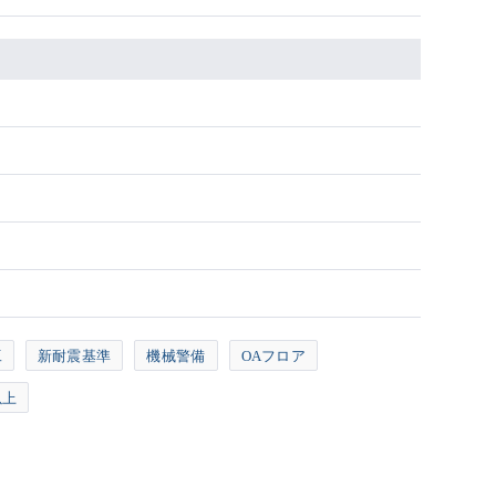
工
新耐震基準
機械警備
OAフロア
以上