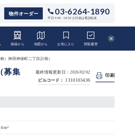
03-6264-1890
物件オーダー
平日 9:00 - 18:30 土日祝は電話転送
ら
路線から
地図から
お気に入り
閲覧
履歴
仮称）神田神保町二丁目計画）
（募集
最終情報更新日：2026/02/02
印刷
1310103436
ビルコード：
16m²