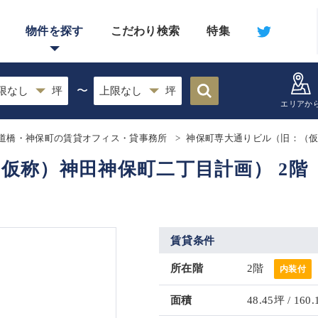
物件を探す
こだわり検索
特集
〜
エリアか
道橋・神保町の賃貸オフィス・貸事務所
神保町専大通りビル（旧：（
仮称）神田神保町二丁目計画） 2階
賃貸条件
所在階
2階
内装付
面積
48.45坪 / 160.