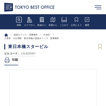
検索
エリアから
路線から
地図から
こだわり
お気に入り
履歴
賃貸オフィス・貸事務所
中央区
人形町・小伝馬町・東日本橋の賃貸オフィス・貸事務所
東日本橋スタービル
ビルコード：
1310203957
印刷