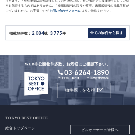
だきます。 / ※駐車場は建物設備としての有無のため、有の場合でも賃貸条件としての空
きを保証するものではありません。 / ※掲載情報の誤りや変更、未掲載情報の掲載依頼が
ございましたら、お手数ですが
お問い合わせフォーム
よりご連絡ください。
2,084
3,775
全ての物件から探す
掲載物件数：
棟
件
WEB非公開物件多数。お気軽にご相談下さい。
03-6264-1890
平日 9:00 - 18:30
土日祝は電話転送
物件探しを依頼
TOKYO BEST OFFICE
総合トップページ
ビルオーナーの皆様へ