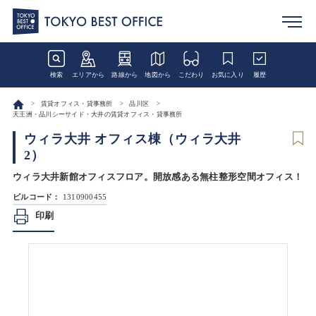
検索
エリアから
路線から
地図から
こだわり
お気に入り
履歴
賃貸オフィス・貸事務所
品川区
天王洲・品川シーサイド・大井の賃貸オフィス・貸事務所
ウィラ大井 オフィス棟（ウィラ大井
2）
ウィラ大井新館オフィスフロア。開放感ある無柱整形空間オフィス！
ビルコード：
1310900455
印刷