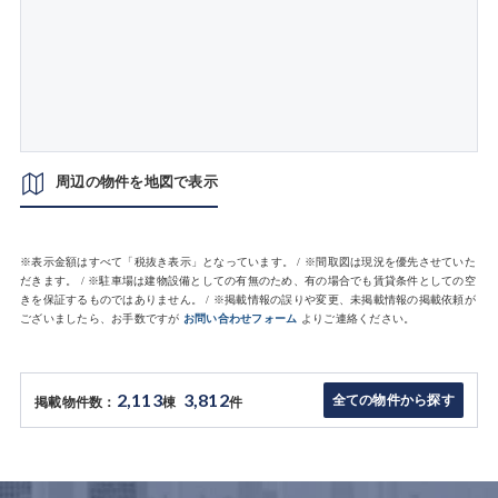
周辺の物件を地図で表示
※表示金額はすべて「税抜き表示」となっています。 / ※間取図は現況を優先させていた
だきます。 / ※駐車場は建物設備としての有無のため、有の場合でも賃貸条件としての空
きを保証するものではありません。 / ※掲載情報の誤りや変更、未掲載情報の掲載依頼が
ございましたら、お手数ですが
お問い合わせフォーム
よりご連絡ください。
2,113
3,812
全ての物件から探す
掲載物件数：
棟
件