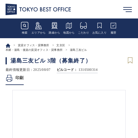
検索
エリアから
路線から
地図から
こだわり
お気に入り
履歴
賃貸オフィス・貸事務所
文京区
本郷・湯島・後楽の賃貸オフィス・貸事務所
湯島三友ビル
湯島三友ビル 3階（募集終了）
最終情報更新日：2025/08/07
ビルコード：
1310500314
印刷