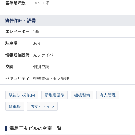
基準階坪数
106.01坪
物件詳細・設備
エレベーター
1基
駐車場
あり
情報通信設備
光ファイバー
空調
個別空調
セキュリティ
機械警備・有人管理
駅徒歩5分以内
新耐震基準
機械警備
有人管理
駐車場
男女別トイレ
湯島三友ビルの空室一覧