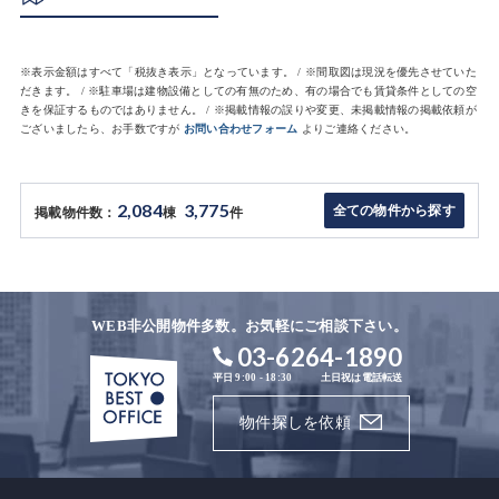
※表示金額はすべて「税抜き表示」となっています。 / ※間取図は現況を優先させていた
だきます。 / ※駐車場は建物設備としての有無のため、有の場合でも賃貸条件としての空
きを保証するものではありません。 / ※掲載情報の誤りや変更、未掲載情報の掲載依頼が
ございましたら、お手数ですが
お問い合わせフォーム
よりご連絡ください。
2,084
3,775
全ての物件から探す
掲載物件数：
棟
件
WEB非公開物件多数。お気軽にご相談下さい。
03-6264-1890
平日 9:00 - 18:30
土日祝は電話転送
物件探しを依頼