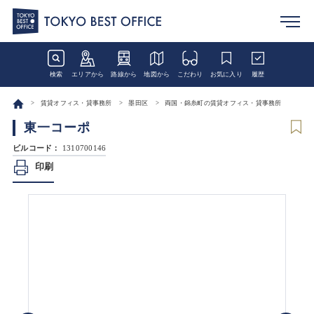
検索
エリアから
路線から
地図から
こだわり
お気に入り
履歴
賃貸オフィス・貸事務所
墨田区
両国・錦糸町の賃貸オフィス・貸事務所
東一コーポ
ビルコード：
1310700146
印刷