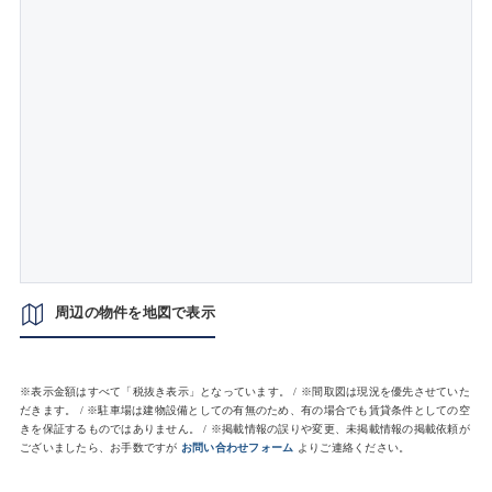
周辺の物件を地図で表示
※表示金額はすべて「税抜き表示」となっています。 / ※間取図は現況を優先させていた
だきます。 / ※駐車場は建物設備としての有無のため、有の場合でも賃貸条件としての空
きを保証するものではありません。 / ※掲載情報の誤りや変更、未掲載情報の掲載依頼が
ございましたら、お手数ですが
お問い合わせフォーム
よりご連絡ください。