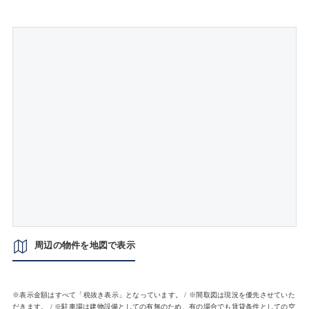
周辺の物件を地図で表示
※表示金額はすべて「税抜き表示」となっています。 / ※間取図は現況を優先させていた
だきます。 / ※駐車場は建物設備としての有無のため、有の場合でも賃貸条件としての空