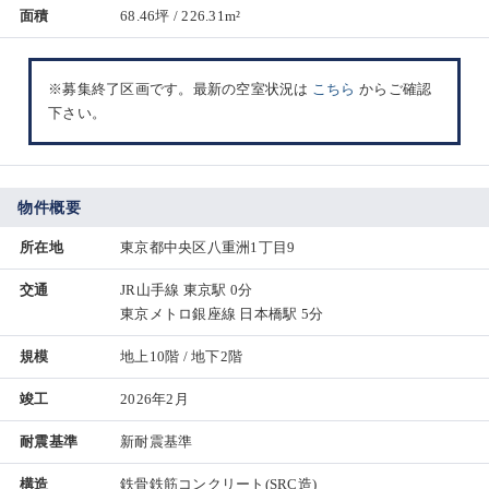
面積
68.46坪 / 226.31m²
※募集終了区画です。最新の空室状況は
こちら
からご確認
下さい。
物件概要
所在地
東京都中央区八重洲1丁目9
交通
JR山手線 東京駅 0分
東京メトロ銀座線 日本橋駅 5分
規模
地上10階 / 地下2階
竣工
2026年2月
耐震基準
新耐震基準
構造
鉄骨鉄筋コンクリート(SRC造)