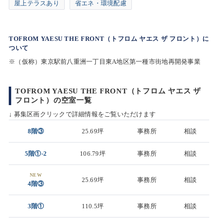
屋上テラスあり
省エネ・環境配慮
TOFROM YAESU THE FRONT（トフロム ヤエス ザ フロント）に
ついて
※（仮称）東京駅前八重洲一丁目東A地区第一種市街地再開発事業
TOFROM YAESU THE FRONT（トフロム ヤエス ザ
フロント）の空室一覧
↓ 募集区画クリックで詳細情報をご覧いただけます
8階③
25.69坪
事務所
相談
5階①-2
106.79坪
事務所
相談
NEW
25.69坪
事務所
相談
4階③
3階①
110.5坪
事務所
相談