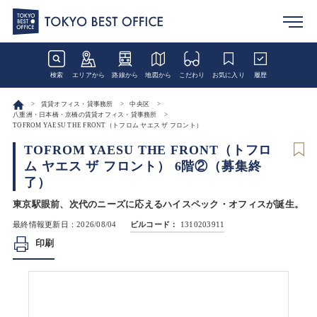
検索
エリアから
路線から
地図から
こだわり
お気に入り
履歴
賃貸オフィス・貸事務所
中央区
八重洲・日本橋・京橋の賃貸オフィス・貸事務所
TOFROM YAESU THE FRONT（トフロム ヤエス ザ フロント）
TOFROM YAESU THE FRONT（トフロ
ム ヤエス ザ フロント） 6階②（募集終
了）
東京駅眼前、次代のニーズに応えるハイスペック・オフィスが誕生。
最終情報更新日：2026/08/04
ビルコード：
1310203911
印刷