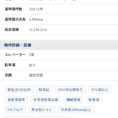
基準階坪数
258.12坪
基準階天井高
2,800mm
延床面積
12,218.21㎡
物件詳細・設備
エレベーター
5基
駐車場
あり
空調
個別空調
駅徒歩5分以内
駅直結
2010年以降竣工
EV2基以上
新耐震基準
非常用発電設備
機械警備
駐車場
OAフロア
男女別トイレ
天井高2800mm以上