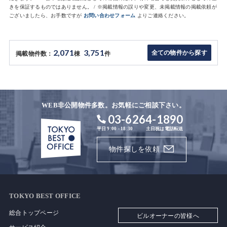
きを保証するものではありません。 / ※掲載情報の誤りや変更、未掲載情報の掲載依頼が
ございましたら、お手数ですが
お問い合わせフォーム
よりご連絡ください。
2,071
3,751
全ての物件から探す
掲載物件数：
棟
件
WEB非公開物件多数。お気軽にご相談下さい。
03-6264-1890
平日 9:00 - 18:30
土日祝は電話転送
物件探しを依頼
TOKYO BEST OFFICE
総合トップページ
ビルオーナーの皆様へ