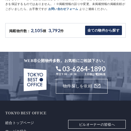
きを保証するものではありません。 / ※掲載情報の誤りや変更、未掲載情報の掲載依頼が
ございましたら、お手数ですが
お問い合わせフォーム
よりご連絡ください。
2,105
3,792
全ての物件から探す
掲載物件数：
棟
件
WEB非公開物件多数。お気軽にご相談下さい。
03-6264-1890
平日 9:00 - 18:30
土日祝は電話転送
物件探しを依頼
TOKYO BEST OFFICE
総合トップページ
ビルオーナーの皆様へ