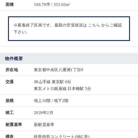
面積
106.79坪 / 353.02m²
※募集終了区画です。最新の空室状況は
こちら
からご確認
下さい。
物件概要
所在地
東京都中央区八重洲1丁目9
交通
JR山手線 東京駅 0分
東京メトロ銀座線 日本橋駅 5分
規模
地上10階 / 地下2階
竣工
2026年2月
耐震基準
新耐震基準
構造
鉄骨鉄筋コンクリート(SRC造)