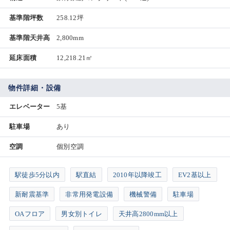
基準階坪数
258.12坪
基準階天井高
2,800mm
延床面積
12,218.21㎡
物件詳細・設備
エレベーター
5基
駐車場
あり
空調
個別空調
駅徒歩5分以内
駅直結
2010年以降竣工
EV2基以上
新耐震基準
非常用発電設備
機械警備
駐車場
OAフロア
男女別トイレ
天井高2800mm以上