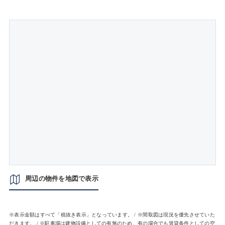
周辺の物件を地図で表示
※表示金額はすべて「税抜き表示」となっています。 / ※間取図は現況を優先させていた
だきます。 / ※駐車場は建物設備としての有無のため、有の場合でも賃貸条件としての空