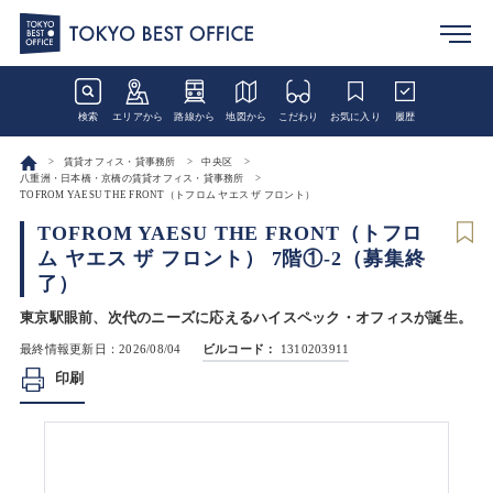
検索
エリアから
路線から
地図から
こだわり
お気に入り
履歴
賃貸オフィス・貸事務所
中央区
八重洲・日本橋・京橋の賃貸オフィス・貸事務所
TOFROM YAESU THE FRONT（トフロム ヤエス ザ フロント）
TOFROM YAESU THE FRONT（トフロ
ム ヤエス ザ フロント） 7階①-2（募集終
了）
東京駅眼前、次代のニーズに応えるハイスペック・オフィスが誕生。
最終情報更新日：2026/08/04
ビルコード：
1310203911
印刷