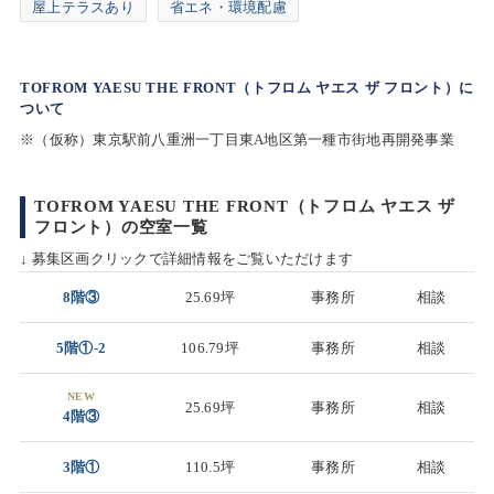
屋上テラスあり
省エネ・環境配慮
TOFROM YAESU THE FRONT（トフロム ヤエス ザ フロント）に
ついて
※（仮称）東京駅前八重洲一丁目東A地区第一種市街地再開発事業
TOFROM YAESU THE FRONT（トフロム ヤエス ザ
フロント）の空室一覧
↓ 募集区画クリックで詳細情報をご覧いただけます
8階③
25.69坪
事務所
相談
5階①-2
106.79坪
事務所
相談
NEW
25.69坪
事務所
相談
4階③
3階①
110.5坪
事務所
相談