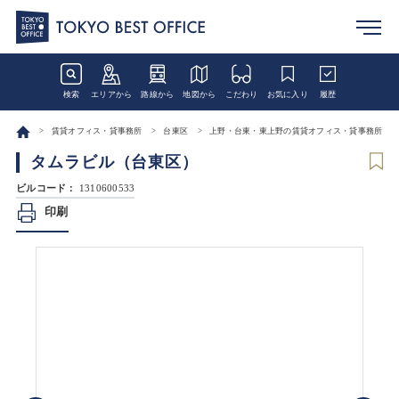
検索
エリアから
路線から
地図から
こだわり
お気に入り
履歴
賃貸オフィス・貸事務所
台東区
上野・台東・東上野の賃貸オフィス・貸事務所
タムラビル（台東区）
ビルコード：
1310600533
印刷