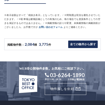
※表示金額はすべて「税抜き表示」となっています。 / ※間取図は現況を優先させていた
だきます。 / ※駐車場は建物設備としての有無のため、有の場合でも賃貸条件としての空
きを保証するものではありません。 / ※掲載情報の誤りや変更、未掲載情報の掲載依頼が
ございましたら、お手数ですが
お問い合わせフォーム
よりご連絡ください。
2,084
3,775
全ての物件から探す
掲載物件数：
棟
件
WEB非公開物件多数。お気軽にご相談下さい。
03-6264-1890
平日 9:00 - 18:30
土日祝は電話転送
物件探しを依頼