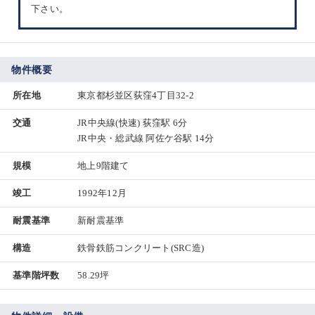
下さい。
物件概要
所在地
東京都杉並区荻窪4丁目32-2
交通
JR中央線(快速) 荻窪駅 6分
JR中央・総武線 阿佐ケ谷駅 14分
規模
地上9階建て
竣工
1992年12月
耐震基準
新耐震基準
構造
鉄骨鉄筋コンクリート(SRC造)
基準階坪数
58.29坪