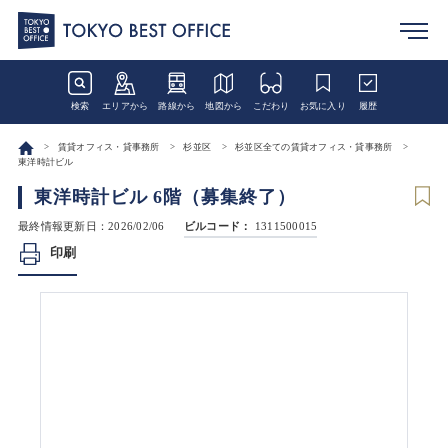
検索
エリアから
路線から
地図から
こだわり
お気に入り
履歴
賃貸オフィス・貸事務所
杉並区
杉並区全ての賃貸オフィス・貸事務所
東洋時計ビル
東洋時計ビル 6階（募集終了）
最終情報更新日：2026/02/06
ビルコード：
1311500015
印刷