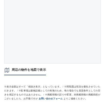
周辺の物件を地図で表示
※表示金額はすべて「税抜き表示」となっています。 / ※間取図は現況を優先させていた
だきます。 / ※駐車場は建物設備としての有無のため、有の場合でも賃貸条件としての空
きを保証するものではありません。 / ※掲載情報の誤りや変更、未掲載情報の掲載依頼が
ございましたら、お手数ですが
お問い合わせフォーム
よりご連絡ください。