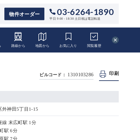
03-6264-1890
物件オーダー
平日 9:00 - 18:30 土日祝は電話転送
ら
路線から
地図から
お気に入り
閲覧
履歴
印刷
1310103286
ビルコード：
外神田5丁目1-15
線 末広町駅 1分
町駅 6分
原駅 7分