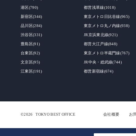
港区(790)
都営浅草線(1018)
新宿区(344)
東京メトロ日比谷線(965)
品川区(284)
東京メトロ丸ノ内線(938)
渋谷区(331)
JR京浜東北線(921)
豊島区(91)
都営大江戸線(848)
台東区(92)
東京メトロ半蔵門線(767)
文京区(95)
JR中央・総武線(744)
江東区(191)
都営新宿線(674)
©2026
TOKYO BEST OFFICE
会社概要
お