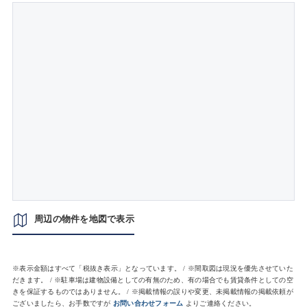
周辺の物件を地図で表示
※表示金額はすべて「税抜き表示」となっています。 / ※間取図は現況を優先させていた
だきます。 / ※駐車場は建物設備としての有無のため、有の場合でも賃貸条件としての空
きを保証するものではありません。 / ※掲載情報の誤りや変更、未掲載情報の掲載依頼が
ございましたら、お手数ですが
お問い合わせフォーム
よりご連絡ください。