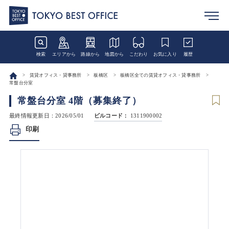
検索
エリアから
路線から
地図から
こだわり
お気に入り
履歴
賃貸オフィス・貸事務所
板橋区
板橋区全ての賃貸オフィス・貸事務所
常盤台分室
常盤台分室 4階（募集終了）
最終情報更新日：2026/05/01
ビルコード：
1311900002
印刷