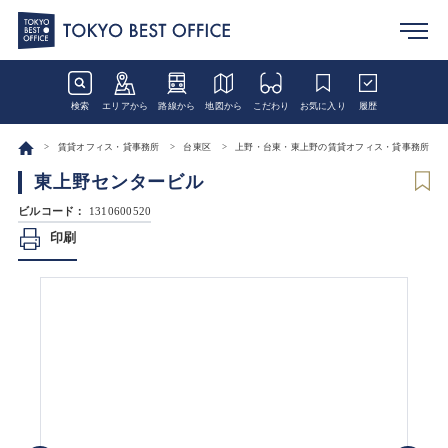
検索
エリアから
路線から
地図から
こだわり
お気に入り
履歴
賃貸オフィス・貸事務所
台東区
上野・台東・東上野の賃貸オフィス・貸事務所
東上野センタービル
ビルコード：
1310600520
印刷