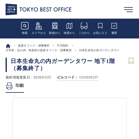
検索
エリアから
路線から
地図から
こだわり
お気に入り
履歴
賃貸オフィス・貸事務所
千代田区
大手町・丸の内・有楽町の賃貸オフィス・貸事務所
日本生命丸の内ガーデンタワー
日本生命丸の内ガーデンタワー 地下1階
（募集終了）
最終情報更新日：2026/03/23
ビルコード：
1310103237
印刷