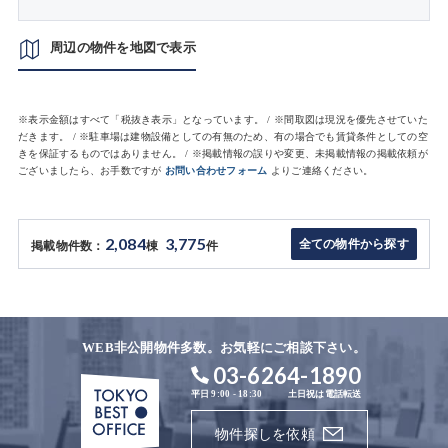
周辺の物件を地図で表示
※表示金額はすべて「税抜き表示」となっています。 / ※間取図は現況を優先させていた
だきます。 / ※駐車場は建物設備としての有無のため、有の場合でも賃貸条件としての空
きを保証するものではありません。 / ※掲載情報の誤りや変更、未掲載情報の掲載依頼が
ございましたら、お手数ですが
お問い合わせフォーム
よりご連絡ください。
2,084
3,775
全ての物件から探す
掲載物件数：
棟
件
WEB非公開物件多数。お気軽にご相談下さい。
03-6264-1890
平日 9:00 - 18:30
土日祝は電話転送
物件探しを依頼