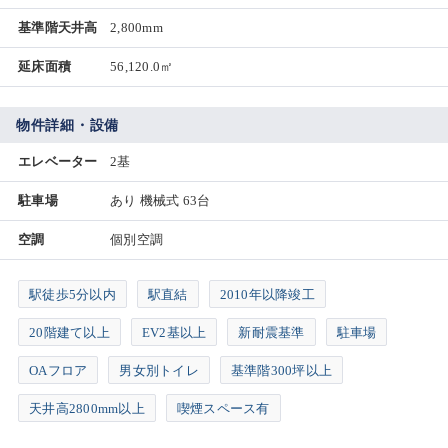
基準階天井高
2,800mm
延床面積
56,120.0㎡
物件詳細・設備
エレベーター
2基
駐車場
あり 機械式 63台
空調
個別空調
駅徒歩5分以内
駅直結
2010年以降竣工
20階建て以上
EV2基以上
新耐震基準
駐車場
OAフロア
男女別トイレ
基準階300坪以上
天井高2800mm以上
喫煙スペース有