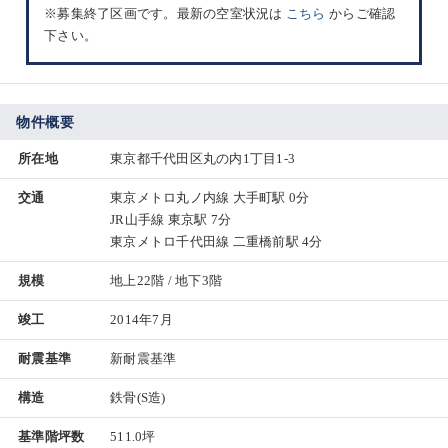
※募集終了区画です。最新の空室状況は
こちら
からご確認
下さい。
物件概要
所在地
東京都千代田区丸の内1丁目1-3
交通
東京メトロ丸ノ内線 大手町駅 0分
JR山手線 東京駅 7分
東京メトロ千代田線 二重橋前駅 4分
規模
地上22階 / 地下3階
竣工
2014年7月
耐震基準
新耐震基準
構造
鉄骨(S造)
基準階坪数
511.0坪