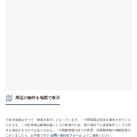
周辺の物件を地図で表示
※表示金額はすべて「税抜き表示」となっています。 / ※間取図は現況を優先させていた
だきます。 / ※駐車場は建物設備としての有無のため、有の場合でも賃貸条件としての空
きを保証するものではありません。 / ※掲載情報の誤りや変更、未掲載情報の掲載依頼が
ございましたら、お手数ですが
お問い合わせフォーム
よりご連絡ください。