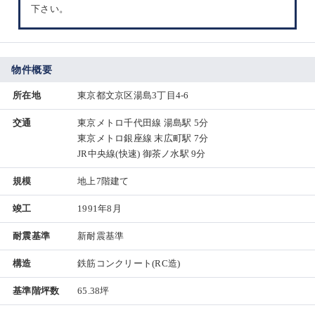
下さい。
物件概要
所在地
東京都文京区湯島3丁目4-6
交通
東京メトロ千代田線 湯島駅 5分
東京メトロ銀座線 末広町駅 7分
JR中央線(快速) 御茶ノ水駅 9分
規模
地上7階建て
竣工
1991年8月
耐震基準
新耐震基準
構造
鉄筋コンクリート(RC造)
基準階坪数
65.38坪