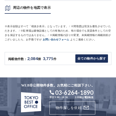
周辺の物件を地図で表示
※表示金額はすべて「税抜き表示」となっています。 / ※間取図は現況を優先させていた
だきます。 / ※駐車場は建物設備としての有無のため、有の場合でも賃貸条件としての空
きを保証するものではありません。 / ※掲載情報の誤りや変更、未掲載情報の掲載依頼が
ございましたら、お手数ですが
お問い合わせフォーム
よりご連絡ください。
2,084
3,775
全ての物件から探す
掲載物件数：
棟
件
WEB非公開物件多数。お気軽にご相談下さい。
03-6264-1890
平日 9:00 - 18:30
土日祝は電話転送
物件探しを依頼