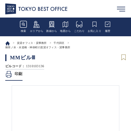
検索
エリアから
路線から
地図から
こだわり
お気に入り
履歴
賃貸オフィス・貸事務所
千代田区
御茶ノ水・水道橋・神保町の賃貸オフィス・貸事務所
MMビルⅢ
ビルコード：
1310103136
印刷