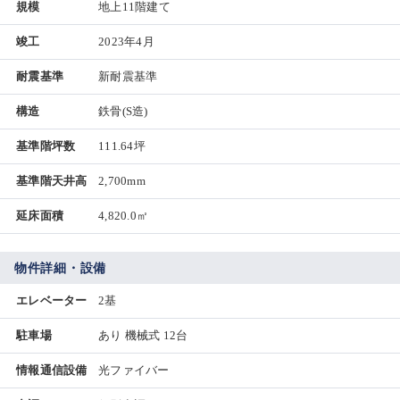
規模
地上11階建て
竣工
2023年4月
耐震基準
新耐震基準
構造
鉄骨(S造)
基準階坪数
111.64坪
基準階天井高
2,700mm
延床面積
4,820.0㎡
物件詳細・設備
エレベーター
2基
駐車場
あり 機械式 12台
情報通信設備
光ファイバー