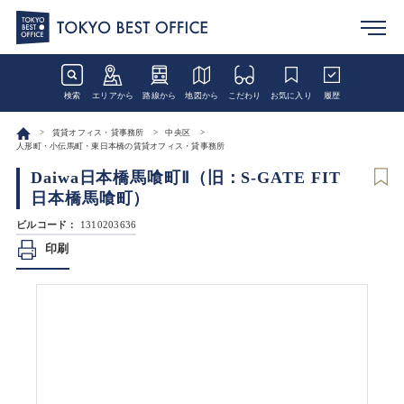
検索
エリアから
路線から
地図から
こだわり
お気に入り
履歴
賃貸オフィス・貸事務所
中央区
人形町・小伝馬町・東日本橋の賃貸オフィス・貸事務所
Daiwa日本橋馬喰町Ⅱ（旧：S-GATE FIT
日本橋馬喰町）
ビルコード：
1310203636
印刷