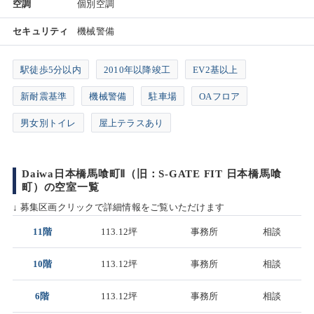
空調
個別空調
セキュリティ
機械警備
駅徒歩5分以内
2010年以降竣工
EV2基以上
新耐震基準
機械警備
駐車場
OAフロア
男女別トイレ
屋上テラスあり
Daiwa日本橋馬喰町Ⅱ（旧：S-GATE FIT 日本橋馬喰
町）の空室一覧
↓ 募集区画クリックで詳細情報をご覧いただけます
11階
113.12坪
事務所
相談
10階
113.12坪
事務所
相談
6階
113.12坪
事務所
相談