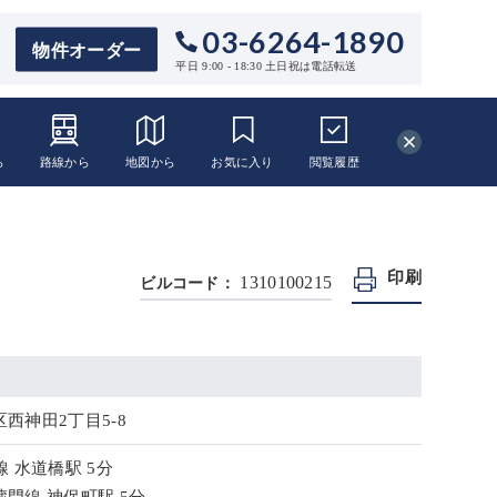
03-6264-1890
物件オーダー
平日 9:00 - 18:30 土日祝は電話転送
ら
路線から
地図から
お気に入り
閲覧
履歴
印刷
1310100215
ビルコード：
西神田2丁目5-8
線 水道橋駅 5分