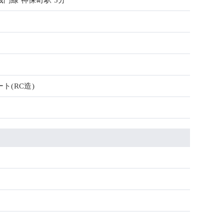
門線 神保町駅 5分
ト(RC造)