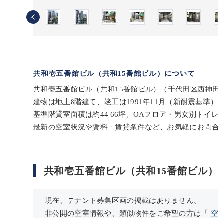
共和壱五番館ビル（共和15番館ビル）について
共和壱五番館ビル（共和15番館ビル）（千代田区西神田
建物は地上8階建て、竣工は1991年11月（新耐震基
基準階貸室面積は約44.66坪、OAフロア・男女別ト
最新の空室状況や賃料・賃貸条件など、お気軽にお問
共和壱五番館ビル（共和15番館ビル
現在、テナント募集区画の掲載はありません。
非公開の空室情報や、類似物件をご希望の方は「