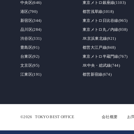
中央区(646)
東京メトロ銀座線(1103)
港区(790)
都営浅草線(1018)
新宿区(344)
東京メトロ日比谷線(965)
品川区(284)
東京メトロ丸ノ内線(938)
渋谷区(331)
JR京浜東北線(921)
豊島区(91)
都営大江戸線(848)
台東区(92)
東京メトロ半蔵門線(767)
文京区(95)
JR中央・総武線(744)
江東区(191)
都営新宿線(674)
©2026
TOKYO BEST OFFICE
会社概要
お