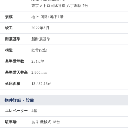
東京メトロ日比谷線 八丁堀駅 7分
規模
地上13階 / 地下1階
竣工
2022年5月
耐震基準
新耐震基準
構造
鉄骨(S造)
基準階坪数
251.0坪
基準階天井高
2,900mm
延床面積
13,482.13㎡
物件詳細・設備
エレベーター
4基
駐車場
あり 機械式 18台