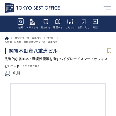
検索
エリアから
路線から
地図から
こだわり
お気に入り
履歴
賃貸オフィス・貸事務所
中央区
八重洲・日本橋・京橋の賃貸オフィス・貸事務所
関電不動産八重洲ビル
先進的な省エネ・環境性能等を有すハイグレードスマートオフィス
ビルコード：
1310203398
印刷