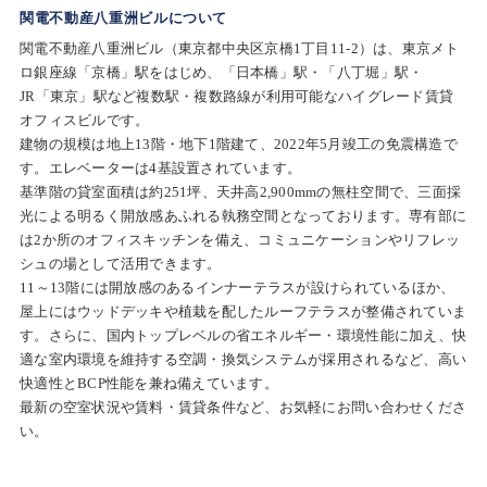
関電不動産八重洲ビルについて
関電不動産八重洲ビル（東京都中央区京橋1丁目11-2）は、東京メト
ロ銀座線「京橋」駅をはじめ、「日本橋」駅・「八丁堀」駅・
JR「東京」駅など複数駅・複数路線が利用可能なハイグレード賃貸
オフィスビルです。
建物の規模は地上13階・地下1階建て、2022年5月竣工の免震構造で
す。エレベーターは4基設置されています。
基準階の貸室面積は約251坪、天井高2,900mmの無柱空間で、三面採
光による明るく開放感あふれる執務空間となっております。専有部に
は2か所のオフィスキッチンを備え、コミュニケーションやリフレッ
シュの場として活用できます。
11～13階には開放感のあるインナーテラスが設けられているほか、
屋上にはウッドデッキや植栽を配したルーフテラスが整備されていま
す。さらに、国内トップレベルの省エネルギー・環境性能に加え、快
適な室内環境を維持する空調・換気システムが採用されるなど、高い
快適性とBCP性能を兼ね備えています。
最新の空室状況や賃料・賃貸条件など、お気軽にお問い合わせくださ
い。