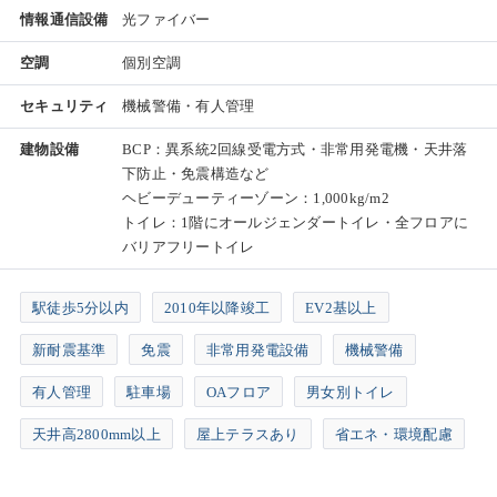
情報通信設備
光ファイバー
空調
個別空調
セキュリティ
機械警備・有人管理
建物設備
BCP：異系統2回線受電方式・非常用発電機・天井落
下防止・免震構造など
ヘビーデューティーゾーン：1,000kg/m2
トイレ：1階にオールジェンダートイレ・全フロアに
バリアフリートイレ
駅徒歩5分以内
2010年以降竣工
EV2基以上
新耐震基準
免震
非常用発電設備
機械警備
有人管理
駐車場
OAフロア
男女別トイレ
天井高2800mm以上
屋上テラスあり
省エネ・環境配慮