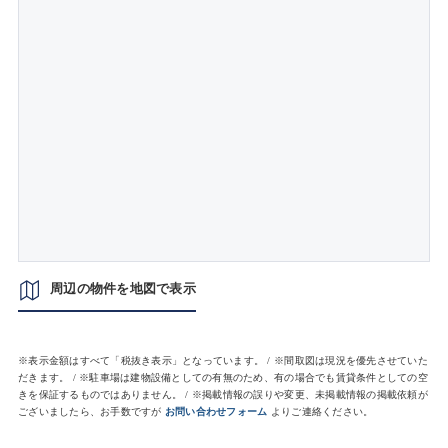
周辺の物件を地図で表示
※表示金額はすべて「税抜き表示」となっています。 / ※間取図は現況を優先させていた
だきます。 / ※駐車場は建物設備としての有無のため、有の場合でも賃貸条件としての空
きを保証するものではありません。 / ※掲載情報の誤りや変更、未掲載情報の掲載依頼が
ございましたら、お手数ですが
お問い合わせフォーム
よりご連絡ください。