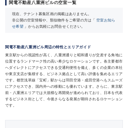
関電不動産八重洲ビルの空室一覧
現在、テナント募集区画の掲載はありません。
非公開の空室情報や、類似物件をご希望の方は「
空室お知ら
せ希望
」からお気軽にお問合せください。
関電不動産八重洲ビル周辺の特性とエリアガイド
東京駅からの視認性が高く、八重洲通りと昭和通りが交差する角地に
位置するランドマーク性の高い希少なロケーションです。各主要都市
へダイレクトにアクセスできる交通利便性を備え、多くの企業の本社
や東京支店が集積する、ビジネス拠点として高い評価を集めるエリア
です。都営浅草線「宝町」駅からは羽田空港・成田空港へもスムーズ
にアクセスでき、国内外への移動にも優れています。さらに、東京駅
前・八重洲エリアでは大規模な再開発が進められており、日本を代表
するビジネス街として、今後さらなる発展が期待されるロケーション
です。