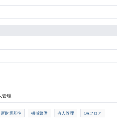
人管理
新耐震基準
機械警備
有人管理
OAフロア