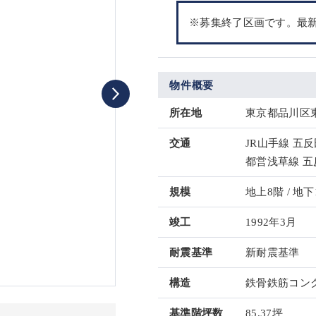
※募集終了区画です。最
物件概要
所在地
東京都品川区東
交通
JR山手線 五反
都営浅草線 五
規模
地上8階 / 地下
竣工
1992年3月
耐震基準
新耐震基準
構造
鉄骨鉄筋コンク
基準階坪数
85.37坪