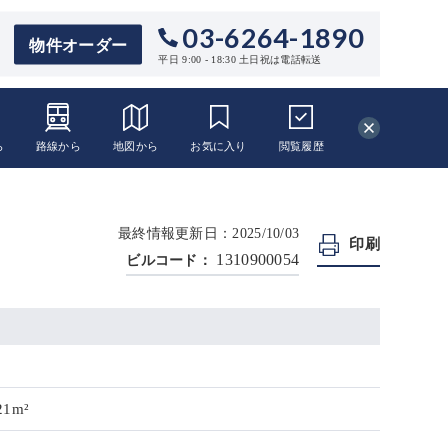
03-6264-1890
物件オーダー
平日 9:00 - 18:30 土日祝は電話転送
ら
路線から
地図から
お気に入り
閲覧
履歴
最終情報更新日：2025/10/03
印刷
1310900054
ビルコード：
21m²