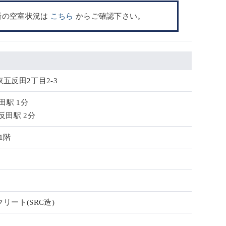
新の空室状況は
こちら
からご確認下さい。
五反田2丁目2-3
田駅 1分
反田駅 2分
1階
リート(SRC造)