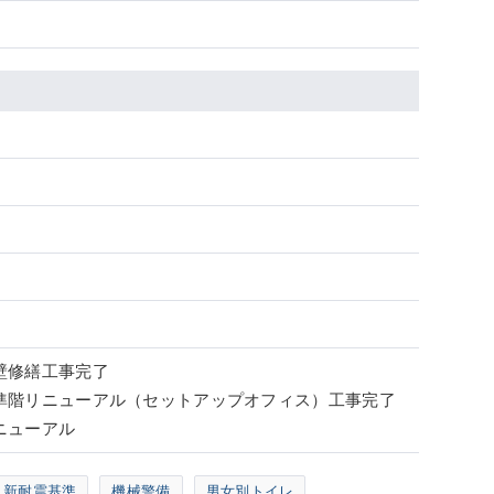
外壁修繕工事完了
 基準階リニューアル（セットアップオフィス）工事完了
リニューアル
新耐震基準
機械警備
男女別トイレ