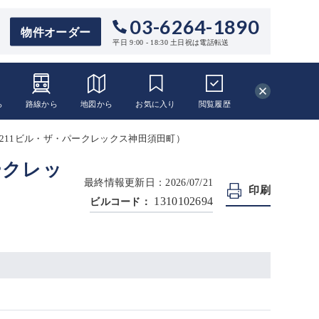
03-6264-1890
物件オーダー
平日 9:00 - 18:30 土日祝は電話転送
ら
路線から
地図から
お気に入り
閲覧
履歴
須田町211ビル・ザ・パークレックス神田須田町）
ークレッ
最終情報更新日：2026/07/21
印刷
1310102694
ビルコード：