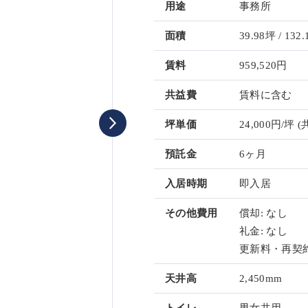
用途
事務所
面積
39.98坪 / 132.
賃料
959,520円
共益費
賃料に含む
坪単価
24,000円/坪
(
預託金
6ヶ月
入居時期
即入居
その他費用
償却: なし
礼金: なし
更新料・再契約
天井高
2,450mm