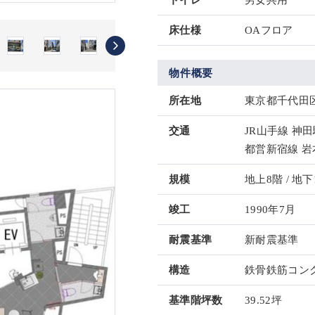
トイレ
男女共用
床仕様
OAフロア
物件概要
所在地
東京都千代田区
交通
JR山手線 神田
都営新宿線 岩
規模
地上8階 / 地下
竣工
1990年7月
耐震基準
新耐震基準
構造
鉄骨鉄筋コンク
基準階坪数
39.52坪