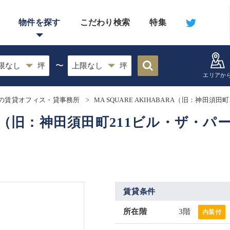
物件を探す
こだわり検索
特集
〜
エリアか
の賃貸オフィス・貸事務所
MA SQUARE AKIHABARA（旧：神田
BARA（旧：神田須田町211ビル・ザ・パ
！
賃貸条件
所在階
3階
内装付