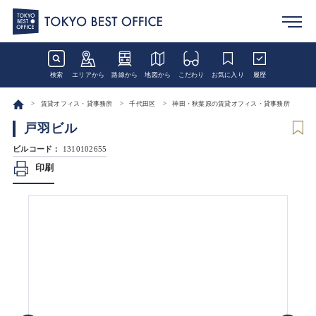
検索
エリアから
路線から
地図から
こだわり
お気に入り
履歴
賃貸オフィス・貸事務所
千代田区
神田・秋葉原の賃貸オフィス・貸事務所
戸羽ビル
ビルコード：
1310102655
印刷