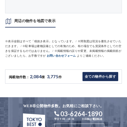
周辺の物件を地図で表示
※表示金額はすべて「税抜き表示」となっています。 / ※間取図は現況を優先させていた
だきます。 / ※駐車場は建物設備としての有無のため、有の場合でも賃貸条件としての空
きを保証するものではありません。 / ※掲載情報の誤りや変更、未掲載情報の掲載依頼が
ございましたら、お手数ですが
お問い合わせフォーム
よりご連絡ください。
2,084
3,775
全ての物件から探す
掲載物件数：
棟
件
WEB非公開物件多数。お気軽にご相談下さい。
03-6264-1890
平日 9:00 - 18:30
土日祝は電話転送