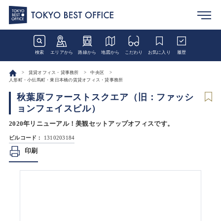
検索
エリアから
路線から
地図から
こだわり
お気に入り
履歴
賃貸オフィス・貸事務所
中央区
人形町・小伝馬町・東日本橋の賃貸オフィス・貸事務所
秋葉原ファーストスクエア（旧：ファッシ
ョンフェイスビル）
2020年リニューアル！美観セットアップオフィスです。
ビルコード：
1310203184
印刷