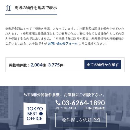
周辺の物件を地図で表示
※表示金額はすべて「税抜き表示」となっています。 / ※間取図は現況を優先させていた
だきます。 / ※駐車場は建物設備としての有無のため、有の場合でも賃貸条件としての空
きを保証するものではありません。 / ※掲載情報の誤りや変更、未掲載情報の掲載依頼が
ございましたら、お手数ですが
お問い合わせフォーム
よりご連絡ください。
2,084
3,775
全ての物件から探す
掲載物件数：
棟
件
WEB非公開物件多数。お気軽にご相談下さい。
03-6264-1890
平日 9:00 - 18:30
土日祝は電話転送
物件探しを依頼