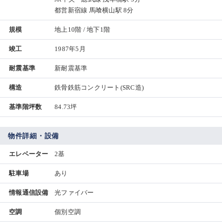
都営新宿線 馬喰横山駅 8分
規模
地上10階 / 地下1階
竣工
1987年5月
耐震基準
新耐震基準
構造
鉄骨鉄筋コンクリート(SRC造)
基準階坪数
84.73坪
物件詳細・設備
エレベーター
2基
駐車場
あり
情報通信設備
光ファイバー
空調
個別空調