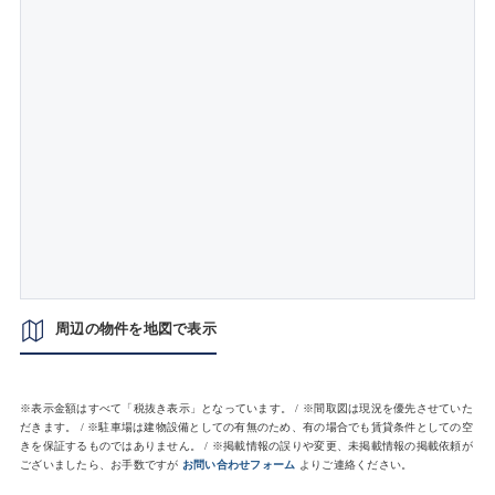
周辺の物件を地図で表示
※表示金額はすべて「税抜き表示」となっています。 / ※間取図は現況を優先させていた
だきます。 / ※駐車場は建物設備としての有無のため、有の場合でも賃貸条件としての空
きを保証するものではありません。 / ※掲載情報の誤りや変更、未掲載情報の掲載依頼が
ございましたら、お手数ですが
お問い合わせフォーム
よりご連絡ください。