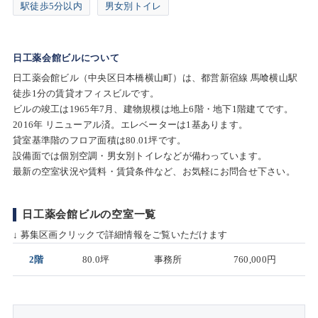
駅徒歩5分以内
男女別トイレ
日工薬会館ビルについて
日工薬会館ビル（中央区日本橋横山町）は、都営新宿線 馬喰横山駅
徒歩1分の賃貸オフィスビルです。
ビルの竣工は1965年7月、建物規模は地上6階・地下1階建てです。
2016年 リニューアル済。エレベーターは1基あります。
貸室基準階のフロア面積は80.01坪です。
設備面では個別空調・男女別トイレなどが備わっています。
最新の空室状況や賃料・賃貸条件など、お気軽にお問合せ下さい。
日工薬会館ビルの空室一覧
↓ 募集区画クリックで詳細情報をご覧いただけます
2階
80.0坪
事務所
760,000円