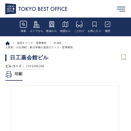
検索
エリアから
路線から
地図から
こだわり
お気に入り
履歴
賃貸オフィス・貸事務所
中央区
人形町・小伝馬町・東日本橋の賃貸オフィス・貸事務所
日工薬会館ビル
ビルコード：
1310200206
印刷