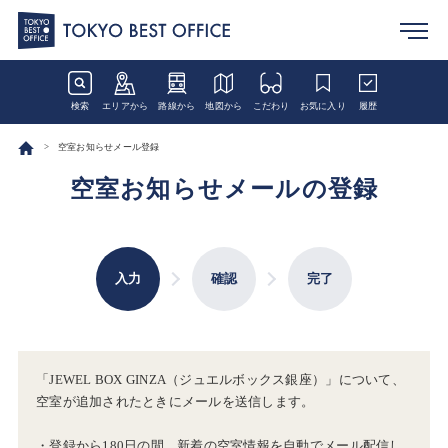
検索
エリアから
路線から
地図から
こだわり
お気に入り
履歴
空室お知らせメール登録
空室お知らせメールの登録
入力
確認
完了
「JEWEL BOX GINZA（ジュエルボックス銀座）」について、
空室が追加されたときにメールを送信します。
・登録から180日の間、新着の空室情報を自動でメール配信し