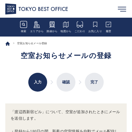
検索
エリアから
路線から
地図から
こだわり
お気に入り
履歴
空室お知らせメール登録
空室お知らせメールの登録
入力
確認
完了
「渡辺西新宿ビル」について、空室が追加されたときにメール
を送信します。
・登録から180日の間、新着の空室情報を自動でメール配信し