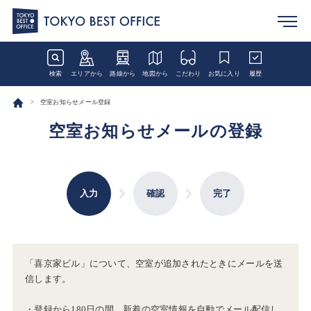
検索
エリアから
路線から
地図から
こだわり
お気に入り
履歴
空室お知らせメール登録
空室お知らせメールの登録
入力
確認
完了
「喜京家ビル」について、空室が追加されたときにメールを送
信します。
・登録から180日の間、新着の空室情報を自動でメール配信し