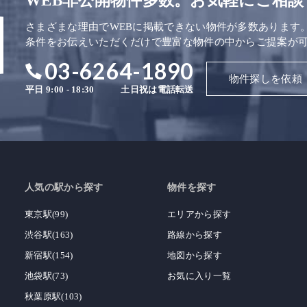
WEB非公開物件多数。お気軽にご相談
さまざまな理由でWEBに掲載できない物件が多数あります
条件をお伝えいただくだけで豊富な物件の中からご提案が
03-6264-1890
物件探しを依頼
平日 9:00 - 18:30
土日祝は電話転送
人気の駅から探す
物件を探す
東京駅(99)
エリアから探す
渋谷駅(163)
路線から探す
新宿駅(154)
地図から探す
池袋駅(73)
お気に入り一覧
秋葉原駅(103)