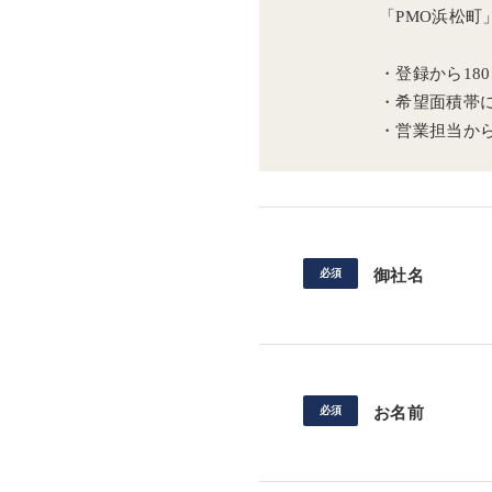
「PMO浜松
・登録から18
・希望面積帯
・営業担当か
御社名
お名前