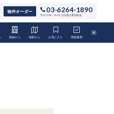
03-6264-1890
物件オーダー
平日 9:00 - 18:30 土日祝は電話転送
ら
路線から
地図から
お気に入り
閲覧
履歴