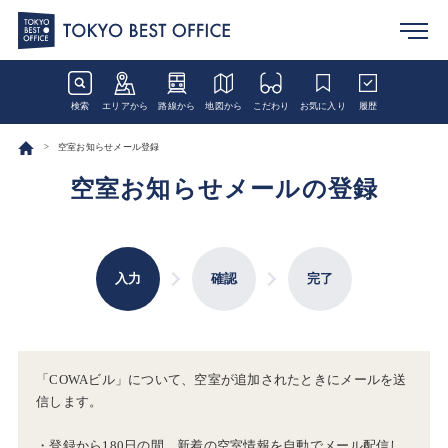
検索
エリアから
路線から
地図から
こだわり
お気に入り
履歴
空室お知らせメール登録
空室お知らせメールの登録
入力
確認
完了
「COWAビル」について、空室が追加されたときにメールを送
信します。
・登録から180日の間、新着の空室情報を自動でメール配信し