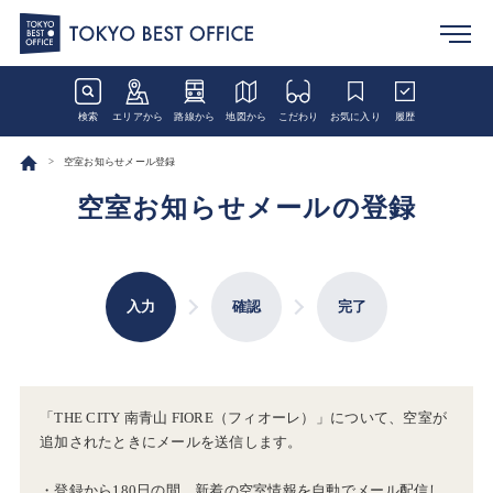
検索
エリアから
路線から
地図から
こだわり
お気に入り
履歴
空室お知らせメール登録
空室お知らせメールの登録
入力
確認
完了
「THE CITY 南青山 FIORE（フィオーレ）」について、空室が
追加されたときにメールを送信します。
・登録から180日の間、新着の空室情報を自動でメール配信し