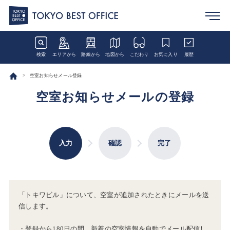
検索
エリアから
路線から
地図から
こだわり
お気に入り
履歴
空室お知らせメール登録
空室お知らせメールの登録
入力
確認
完了
「トキワビル」について、空室が追加されたときにメールを送
信します。
・登録から180日の間、新着の空室情報を自動でメール配信し