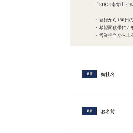
「EDGE南青山
・登録から180
・希望面積帯に✓
・営業担当から非
御社名
お名前