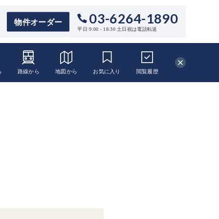
03-6264-1890
物件オーダー
平日 9:00 - 18:30 土日祝は電話転送
ら
路線から
地図から
お気に入り
閲覧
履歴