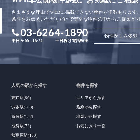
WEB非公開物件多数。お気軽にご相談
さまざまな理由でWEBに掲載できない物件が多数あります
条件をお伝えいただくだけで豊富な物件の中からご提案が
03-6264-1890
物件探しを依頼
平日 9:00 - 18:30
土日祝は電話転送
人気の駅から探す
物件を探す
東京駅(99)
エリアから探す
渋谷駅(163)
路線から探す
新宿駅(152)
地図から探す
池袋駅(73)
お気に入り一覧
秋葉原駅(103)