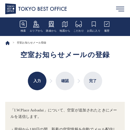
検索
エリアから
路線から
地図から
こだわり
お気に入り
履歴
空室お知らせメール登録
空室お知らせメールの登録
入力
確認
完了
「I.W.Place Aobadai」について、空室が追加されたときにメー
ルを送信します。
・登録から180日の間、新着の空室情報を自動でメール配信し