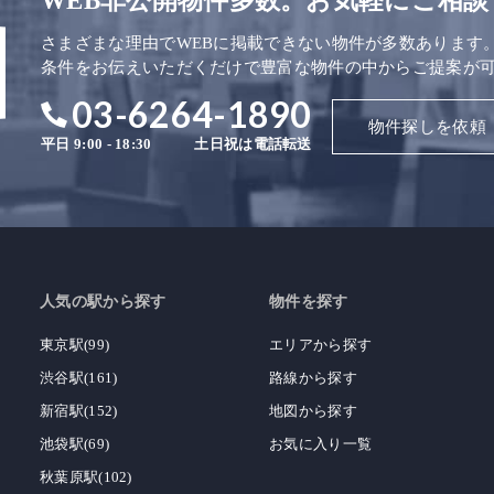
WEB非公開物件多数。お気軽にご相談
さまざまな理由でWEBに掲載できない物件が多数あります
条件をお伝えいただくだけで豊富な物件の中からご提案が
03-6264-1890
物件探しを依頼
平日 9:00 - 18:30
土日祝は電話転送
人気の駅から探す
物件を探す
東京駅(99)
エリアから探す
渋谷駅(161)
路線から探す
新宿駅(152)
地図から探す
池袋駅(69)
お気に入り一覧
秋葉原駅(102)