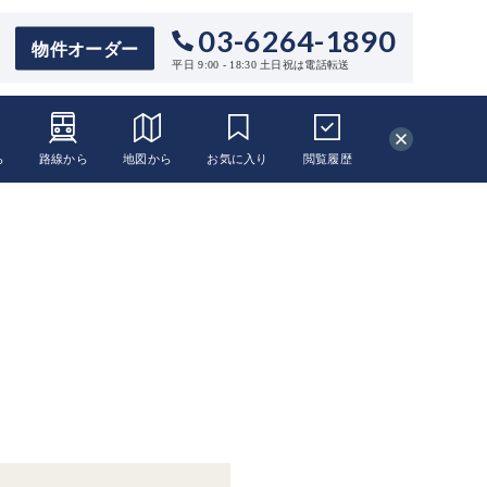
03-6264-1890
物件オーダー
平日 9:00 - 18:30 土日祝は電話転送
ら
路線から
地図から
お気に入り
閲覧
履歴