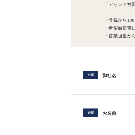
「アセンド神
・登録から18
・希望面積帯
・営業担当か
御社名
お名前