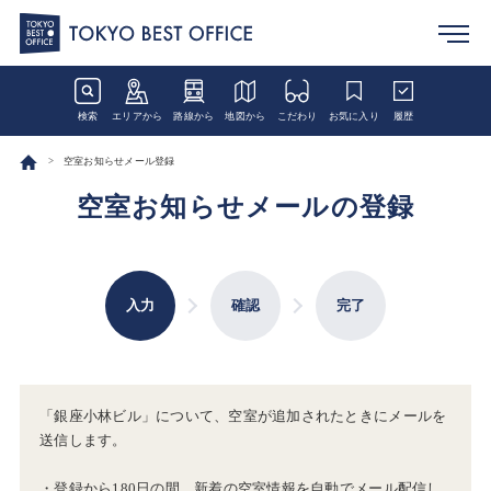
検索
エリアから
路線から
地図から
こだわり
お気に入り
履歴
空室お知らせメール登録
空室お知らせメールの登録
入力
確認
完了
「銀座小林ビル」について、空室が追加されたときにメールを
送信します。
・登録から180日の間、新着の空室情報を自動でメール配信し