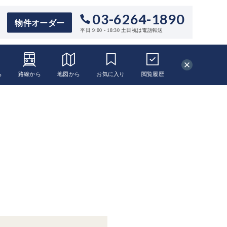
03-6264-1890
物件オーダー
平日 9:00 - 18:30 土日祝は電話転送
ら
路線から
地図から
お気に入り
閲覧
履歴