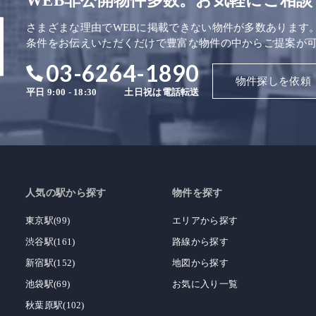
WEB非公開物件多数。お気軽にご相談
さまざまな理由でWEBに掲載できない物件が多数あります
条件をお伝えいただくだけで豊富な物件の中からご提案が
03-6264-1890
物件探しを依頼
平日 9:00 - 18:30
土日祝は電話転送
人気の駅から探す
物件を探す
東京駅(99)
エリアから探す
渋谷駅(161)
路線から探す
新宿駅(152)
地図から探す
池袋駅(69)
お気に入り一覧
秋葉原駅(102)