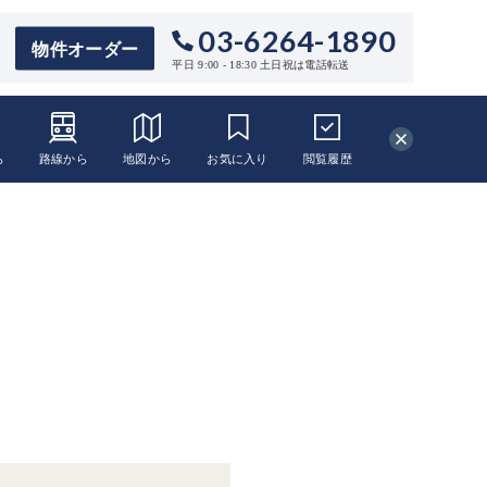
03-6264-1890
物件オーダー
平日 9:00 - 18:30 土日祝は電話転送
ら
路線から
地図から
お気に入り
閲覧
履歴