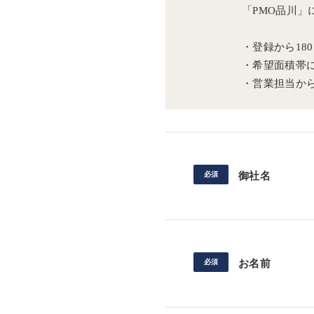
「PMO品川
・登録から18
・希望面積帯
・営業担当か
御社名
お名前