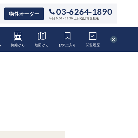
03-6264-1890
物件オーダー
平日 9:00 - 18:30 土日祝は電話転送
ら
路線から
地図から
お気に入り
閲覧
履歴