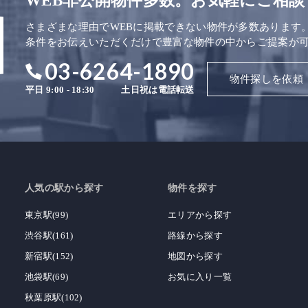
WEB非公開物件多数。お気軽にご相談
さまざまな理由でWEBに掲載できない物件が多数あります
条件をお伝えいただくだけで豊富な物件の中からご提案が
03-6264-1890
物件探しを依頼
平日 9:00 - 18:30
土日祝は電話転送
人気の駅から探す
物件を探す
東京駅(99)
エリアから探す
渋谷駅(161)
路線から探す
新宿駅(152)
地図から探す
池袋駅(69)
お気に入り一覧
秋葉原駅(102)