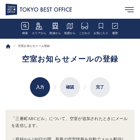
検索
エリアから
路線から
地図から
こだわり
お気に入り
履歴
空室お知らせメール登録
空室お知らせメールの登録
入力
確認
完了
「三番町ABCビル」について、空室が追加されたときにメール
を送信します。
・登録から180日の間、新着の空室情報を自動でメール配信し