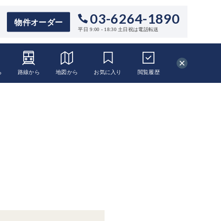
03-6264-1890
物件オーダー
平日 9:00 - 18:30 土日祝は電話転送
ら
路線から
地図から
お気に入り
閲覧
履歴