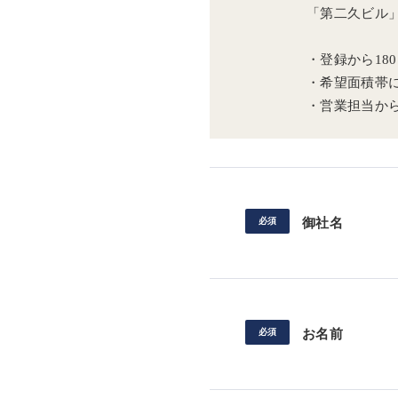
「第二久ビル
・登録から18
・希望面積帯
・営業担当か
御社名
お名前