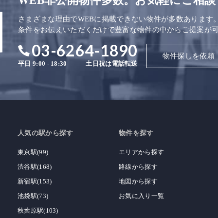
WEB非公開物件多数。お気軽にご相談
さまざまな理由でWEBに掲載できない物件が多数あります
条件をお伝えいただくだけで豊富な物件の中からご提案が
03-6264-1890
物件探しを依頼
平日 9:00 - 18:30
土日祝は電話転送
人気の駅から探す
物件を探す
東京駅(99)
エリアから探す
渋谷駅(168)
路線から探す
新宿駅(153)
地図から探す
池袋駅(73)
お気に入り一覧
秋葉原駅(103)