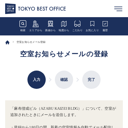
検索
エリアから
路線から
地図から
こだわり
お気に入り
履歴
空室お知らせメール登録
空室お知らせメールの登録
入力
確認
完了
「麻布偕成ビル（AZABU KAIZEI BLDG）」について、空室が
追加されたときにメールを送信します。
・登録から180日の間、新着の空室情報を自動でメール配信し