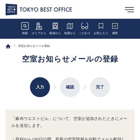
検索
エリアから
路線から
地図から
こだわり
お気に入り
履歴
空室お知らせメール登録
空室お知らせメールの登録
入力
確認
完了
「麻布ウエストビル」について、空室が追加されたときにメー
ルを送信します。
・登録から180日の間、新着の空室情報を自動でメール配信し