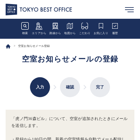
検索
エリアから
路線から
地図から
こだわり
お気に入り
履歴
空室お知らせメール登録
空室お知らせメールの登録
入力
確認
完了
「虎ノ門36森ビル」について、空室が追加されたときにメール
を送信します。
・登録から180日の間、新着の空室情報を自動でメール配信し