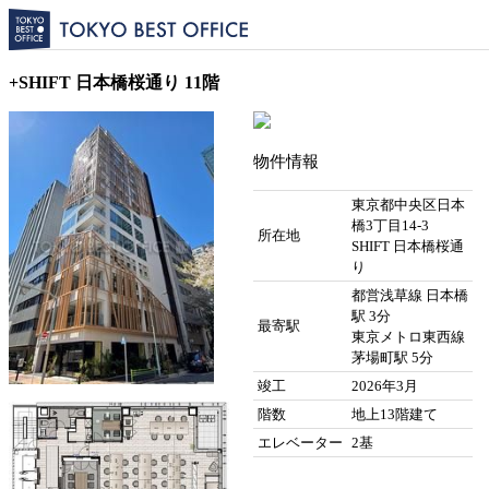
+SHIFT 日本橋桜通り 11階
物件情報
東京都中央区日本
橋3丁目14-3
所在地
SHIFT 日本橋桜通
り
都営浅草線 日本橋
駅 3分
最寄駅
東京メトロ東西線
茅場町駅 5分
竣工
2026年3月
階数
地上13階建て
エレベーター
2基