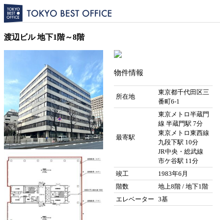
渡辺ビル 地下1階～8階
物件情報
東京都千代田区三
所在地
番町6-1
東京メトロ半蔵門
線 半蔵門駅 7分
東京メトロ東西線
最寄駅
九段下駅 10分
JR中央・総武線
市ケ谷駅 11分
竣工
1983年6月
階数
地上8階 / 地下1階
エレベーター
3基