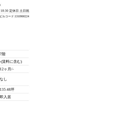
0
- 18:30 定休日 土日祝
ビルコード:1310900224
7階
-(賃料に含む)
12ヶ月/-
なし
135.48坪
即入居