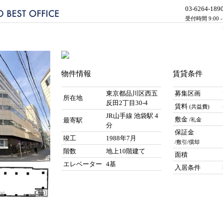
03-6264-189
受付時間 9:00 
物件情報
賃貸条件
東京都品川区西五
募集区画
所在地
反田2丁目30-4
賃料
(共益費)
JR山手線 池袋駅 4
敷金
最寄駅
/礼金
分
保証金
竣工
1988年7月
/敷引/償却
階数
地上10階建て
面積
エレベーター
4基
入居条件