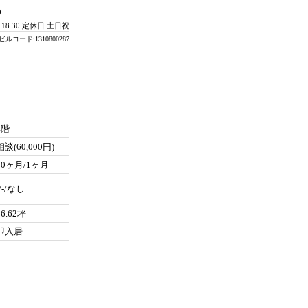
0
- 18:30 定休日 土日祝
ビルコード:1310800287
4階
相談(60,000円)
10ヶ月/1ヶ月
-/-/なし
56.62坪
即入居