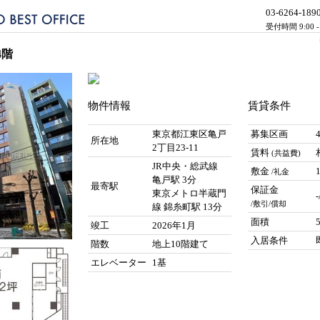
03-6264-189
受付時間 9:00 
4階
物件情報
賃貸条件
東京都江東区亀戸
募集区画
所在地
2丁目23-11
賃料
(共益費)
JR中央・総武線
敷金
/礼金
亀戸駅 3分
最寄駅
保証金
東京メトロ半蔵門
/敷引/償却
線 錦糸町駅 13分
面積
竣工
2026年1月
入居条件
階数
地上10階建て
エレベーター
1基