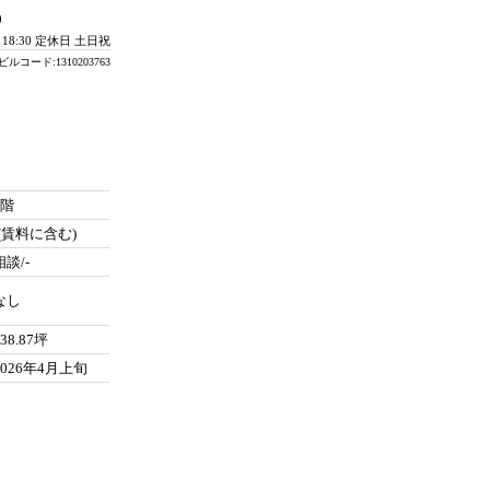
0
- 18:30 定休日 土日祝
ビルコード:1310203763
4階
-(賃料に含む)
相談/-
なし
338.87坪
2026年4月上旬