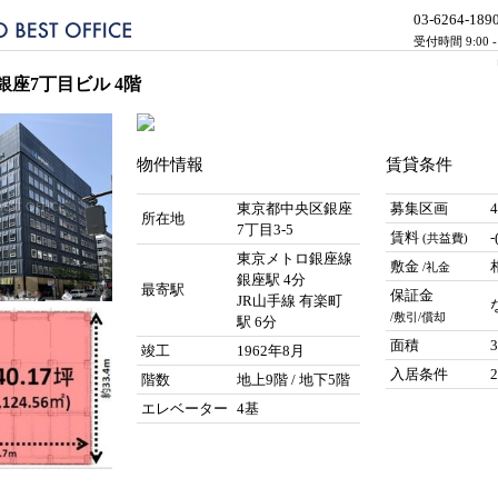
03-6264-189
受付時間 9:00 
座7丁目ビル 4階
物件情報
賃貸条件
東京都中央区銀座
募集区画
所在地
7丁目3-5
賃料
(共益費)
東京メトロ銀座線
敷金
/礼金
銀座駅 4分
最寄駅
保証金
JR山手線 有楽町
/敷引/償却
駅 6分
面積
竣工
1962年8月
入居条件
階数
地上9階 / 地下5階
エレベーター
4基