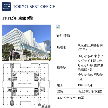
TFTビル 東館 9階
物件情報
東京都江東区有明
所在地
3丁目6-11
ゆりかもめ 東京ビ
ッグサイト駅 1分
りんかい線 国際展
最寄駅
示場駅 5分
ゆりかもめ 有明駅
8分
竣工
1996年3月
階数
地上9階 / 地下2階
エレベーター
16基