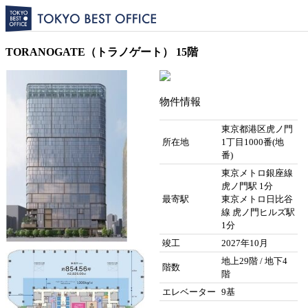
TORANOGATE（トラノゲート） 15階
物件情報
東京都港区虎ノ門
所在地
1丁目1000番(地
番)
東京メトロ銀座線
虎ノ門駅 1分
最寄駅
東京メトロ日比谷
線 虎ノ門ヒルズ駅
1分
竣工
2027年10月
地上29階 / 地下4
階数
階
エレベーター
9基